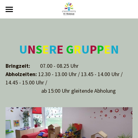
HOME
UNSER KIGA
U
N
S
E
R
E 
G
R
U
P
P
E
N
UNSERE ARBEIT
TEAM
TRÄGER
INFOTHEK
EINGEWÖHNUNG
Bringzeit:
        07.00 - 08.25 Uhr 
Abholzeiten:
 12.30 - 13.00 Uhr / 13.45 - 14.00 Uhr / 
FÖRDERVEREIN
ELTERNPARTNERSCHAFT
IMPRESSUM
KONTAKT
14.45 - 15.00 Uhr /  
                             ab 15:00 Uhr gleitende Abholung
ELTERNBEIRAT
KONZEPT
STAY INFORMED - APP
DATENSCHUTZ
GRUPPEN
GALERIE
ANMELDUNG
GEBÜHREN
DOWNLOADS