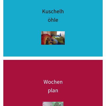
Kuschelh
öhle
Wochen
plan